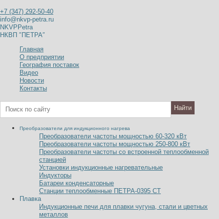
+7 (347) 292-50-40
info@nkvp-petra.ru
NKVPPetra
НКВП ″ПЕТРА″
Главная
О предприятии
География поставок
Видео
Новости
Контакты
Преобразователи для индукционного нагрева
Преобразователи частоты мощностью 60-320
к
В
т
Преобразователи частоты мощностью 250-800
к
В
т
Преобразователи частоты со встроенной теплообменной
станцией
Установки индукционные нагревательные
Индукторы
Батареи конденсаторные
Станции теплообменные ПЕТРА-0395 СТ
Плавка
Индукционные печи для плавки чугуна, стали и цветных
металлов