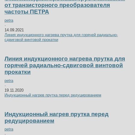
от транзисторного преобразователя
частоты ПЕТРА
petra
·
14.09.2021
Линия индукционного нагрева прутка для горячей радиально-
сдвиговой винтовой прокатки
Линия индукционного нагрева прутка для
горячей радиально-сдвиговой винтовой
прокатки
petra
·
19.11.2020
Индукционный нагрев прутка перед редуцированием
Индукционный нагрев прутка перед
редуцированием
petra
·