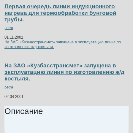
Первая очередь линии индукционного
нагрева для термообработки бунтовой
трубы.
petra
·
01.11.2001
На ЗАО «Кузбасстрансмет» запущена в эксплуатацию линия по
изготовлению ж/д костыля.
На ЗАО «Кузбасстрансмет» запущена в
эксплуатацию линия по изготовлению ж/д
костыля.
petra
·
02.04.2001
Описание