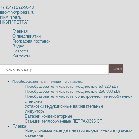
+7 (347) 292-50-40
info@nkvp-petra.ru
NKVPPetra
НКВП ″ПЕТРА″
Главная
О предприятии
География поставок
Видео
Новости
Контакты
Преобразователи для индукционного нагрева
Преобразователи частоты мощностью 60-320
к
В
т
Преобразователи частоты мощностью 250-800
к
В
т
Преобразователи частоты со встроенной теплообменной
станцией
Установки индукционные нагревательные
Индукторы
Батареи конденсаторные
Станции теплообменные ПЕТРА-0395 СТ
Плавка
Индукционные печи для плавки чугуна, стали и цветных
металлов