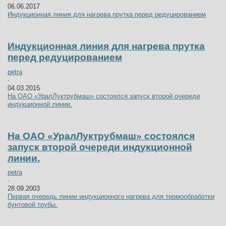
06.06.2017
Индукционная линия для нагрева прутка перед редуцированием
Индукционная линия для нагрева прутка
перед редуцированием
petra
·
04.03.2015
На ОАО «УралЛуктрубмаш» состоялся запуск второй очереди
индукционной линии.
На ОАО «УралЛуктрубмаш» состоялся
запуск второй очереди индукционной
линии.
petra
·
28.09.2003
Первая очередь линии индукционного нагрева для термообработки
бунтовой трубы.