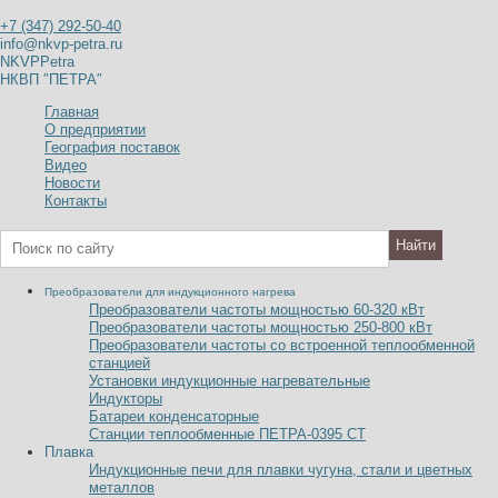
+7 (347) 292-50-40
info@nkvp-petra.ru
NKVPPetra
НКВП ″ПЕТРА″
Главная
О предприятии
География поставок
Видео
Новости
Контакты
Преобразователи для индукционного нагрева
Преобразователи частоты мощностью 60-320
к
В
т
Преобразователи частоты мощностью 250-800
к
В
т
Преобразователи частоты со встроенной теплообменной
станцией
Установки индукционные нагревательные
Индукторы
Батареи конденсаторные
Станции теплообменные ПЕТРА-0395 СТ
Плавка
Индукционные печи для плавки чугуна, стали и цветных
металлов