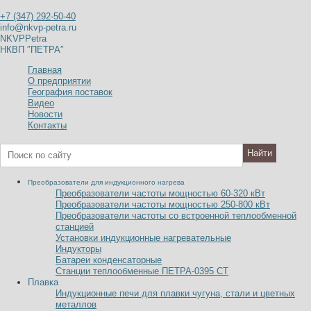
+7 (347) 292-50-40
info@nkvp-petra.ru
NKVPPetra
НКВП ″ПЕТРА″
Главная
О предприятии
География поставок
Видео
Новости
Контакты
Преобразователи для индукционного нагрева
Преобразователи частоты мощностью 60-320
к
В
т
Преобразователи частоты мощностью 250-800
к
В
т
Преобразователи частоты со встроенной теплообменной
станцией
Установки индукционные нагревательные
Индукторы
Батареи конденсаторные
Станции теплообменные ПЕТРА-0395 СТ
Плавка
Индукционные печи для плавки чугуна, стали и цветных
металлов