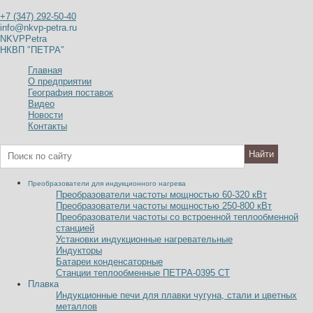
+7 (347) 292-50-40
info@nkvp-petra.ru
NKVPPetra
НКВП ″ПЕТРА″
Главная
О предприятии
География поставок
Видео
Новости
Контакты
Преобразователи для индукционного нагрева
Преобразователи частоты мощностью 60-320
к
В
т
Преобразователи частоты мощностью 250-800
к
В
т
Преобразователи частоты со встроенной теплообменной
станцией
Установки индукционные нагревательные
Индукторы
Батареи конденсаторные
Станции теплообменные ПЕТРА-0395 СТ
Плавка
Индукционные печи для плавки чугуна, стали и цветных
металлов