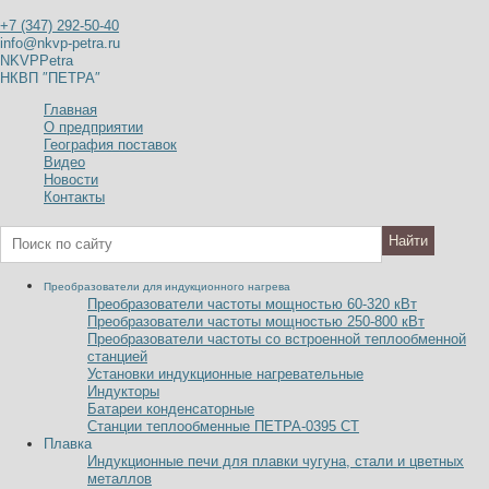
+7 (347) 292-50-40
info@nkvp-petra.ru
NKVPPetra
НКВП ″ПЕТРА″
Главная
О предприятии
География поставок
Видео
Новости
Контакты
Преобразователи для индукционного нагрева
Преобразователи частоты мощностью 60-320
к
В
т
Преобразователи частоты мощностью 250-800
к
В
т
Преобразователи частоты со встроенной теплообменной
станцией
Установки индукционные нагревательные
Индукторы
Батареи конденсаторные
Станции теплообменные ПЕТРА-0395 СТ
Плавка
Индукционные печи для плавки чугуна, стали и цветных
металлов