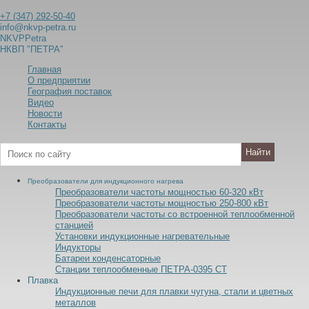
+7 (347) 292-50-40
info@nkvp-petra.ru
NKVPPetra
НКВП ″ПЕТРА″
Главная
О предприятии
География поставок
Видео
Новости
Контакты
Преобразователи для индукционного нагрева
Преобразователи частоты мощностью 60-320
к
В
т
Преобразователи частоты мощностью 250-800
к
В
т
Преобразователи частоты со встроенной теплообменной
станцией
Установки индукционные нагревательные
Индукторы
Батареи конденсаторные
Станции теплообменные ПЕТРА-0395 СТ
Плавка
Индукционные печи для плавки чугуна, стали и цветных
металлов