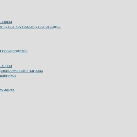
й
ванием
тянутых крутоизогнутых отводов
м производстве
стерен
одновременного нагрева
дшипников
румента