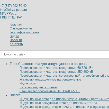
+7 (347) 292-50-40
info@nkvp-petra.ru
NKVPPetra
НКВП ″ПЕТРА″
Главная
О предприятии
География поставок
Видео
Новости
Контакты
Преобразователи для индукционного нагрева
Преобразователи частоты мощностью 60-320
к
В
т
Преобразователи частоты мощностью 250-800
к
В
т
Преобразователи частоты со встроенной теплообменной ст
Установки индукционные нагревательные
Индукторы
Батареи конденсаторные
Станции теплообменные ПЕТРА-0395 СТ
Плавка
Индукционные печи для плавки чугуна, стали и цветных ме
Индукционные вакуумные печи для плавки металла
Индукционные раздаточные печи для плавки и выдержки ц