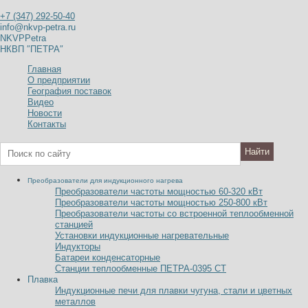
+7 (347) 292-50-40
info@nkvp-petra.ru
NKVPPetra
НКВП ″ПЕТРА″
Главная
О предприятии
География поставок
Видео
Новости
Контакты
Преобразователи для индукционного нагрева
Преобразователи частоты мощностью 60-320
к
В
т
Преобразователи частоты мощностью 250-800
к
В
т
Преобразователи частоты со встроенной теплообменной
станцией
Установки индукционные нагревательные
Индукторы
Батареи конденсаторные
Станции теплообменные ПЕТРА-0395 СТ
Плавка
Индукционные печи для плавки чугуна, стали и цветных
металлов