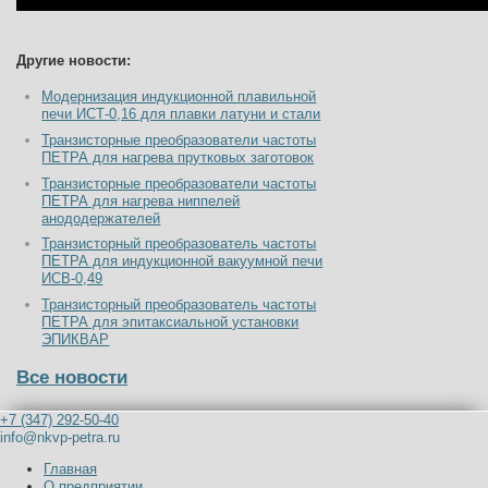
Другие новости:
Модернизация индукционной плавильной
печи ИСТ-0,16 для плавки латуни и стали
Транзисторные преобразователи частоты
ПЕТРА для нагрева прутковых заготовок
Транзисторные преобразователи частоты
ПЕТРА для нагрева ниппелей
анододержателей
Транзисторный преобразователь частоты
ПЕТРА для индукционной вакуумной печи
ИСВ-0,49
Транзисторный преобразователь частоты
ПЕТРА для эпитаксиальной установки
ЭПИКВАР
Все новости
+7 (347) 292-50-40
info@nkvp-petra.ru
Главная
О предприятии