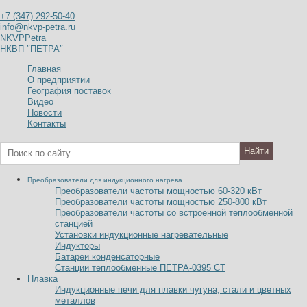
+7 (347) 292-50-40
info@nkvp-petra.ru
NKVPPetra
НКВП ″ПЕТРА″
Главная
О предприятии
География поставок
Видео
Новости
Контакты
Преобразователи для индукционного нагрева
Преобразователи частоты мощностью 60-320
к
В
т
Преобразователи частоты мощностью 250-800
к
В
т
Преобразователи частоты со встроенной теплообменной
станцией
Установки индукционные нагревательные
Индукторы
Батареи конденсаторные
Станции теплообменные ПЕТРА-0395 СТ
Плавка
Индукционные печи для плавки чугуна, стали и цветных
металлов