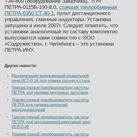
ТЗ4-800 (оборудование Заказчика), ТПЧ
ПЕТРА-0115В-100-8,0,
станция теплообменная
ПЕТРА-0350 СТ-40-1
, пульт дистанционного
управления, сменные индукторы. Установка
запущена в июле 2007г. Следует отметить, что
установки аналогичные по составу комплектно
выпускаются нами совместно с ООО
«Содружество», г. Челябинск – это установки
ПЕТРА-ИНУ.
Другие новости:
Модернизация индукционной плавильной
печи ИСТ-0,16 для плавки латуни и стали
Транзисторные преобразователи частоты
ПЕТРА для нагрева прутковых заготовок
Транзисторные преобразователи частоты
ПЕТРА для нагрева ниппелей
анододержателей
Транзисторный преобразователь частоты
ПЕТРА для индукционной вакуумной печи
ИСВ-0,49
Транзисторный преобразователь частоты