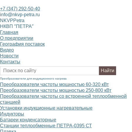
+7 (347) 292-50-40
info@nkvp-petra.ru
NKVPPetra
НКВП ″ПЕТРА″
Главная
О предприятии
География поставок
Видео
Новости
Контакты
Преобразователи для индукционного нагрева
Преобразователи частоты мощностью 60-320
к
В
т
Преобразователи частоты мощностью 250-800
к
В
т
Преобразователи частоты со встроенной теплообменной
станцией
Установки индукционные нагревательные
Индукторы
Батареи конденсаторные
Станции теплообменные ПЕТРА-0395 СТ
Плавка