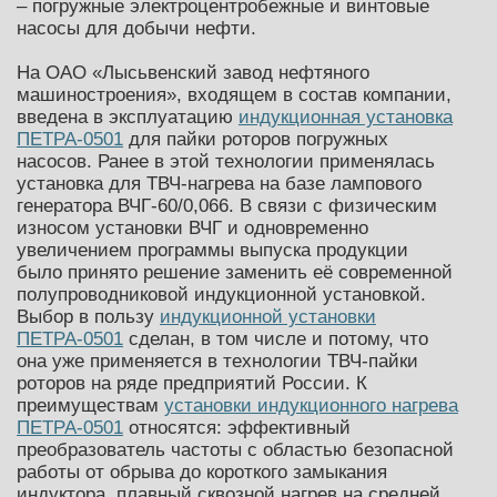
– погружные электроцентробежные и винтовые
насосы для добычи нефти.
На ОАО «Лысьвенский завод нефтяного
машиностроения», входящем в состав компании,
введена в эксплуатацию
индукционная установка
ПЕТРА-0501
для пайки роторов погружных
насосов. Ранее в этой технологии применялась
установка для ТВЧ-нагрева на базе лампового
генератора ВЧГ-60/0,066. В связи с физическим
износом установки ВЧГ и одновременно
увеличением программы выпуска продукции
было принято решение заменить её современной
полупроводниковой индукционной установкой.
Выбор в пользу
индукционной установки
ПЕТРА-0501
сделан, в том числе и потому, что
она уже применяется в технологии ТВЧ-пайки
роторов на ряде предприятий России. К
преимуществам
установки индукционного нагрева
ПЕТРА-0501
относятся: эффективный
преобразователь частоты с областью безопасной
работы от обрыва до короткого замыкания
индуктора, плавный сквозной нагрев на средней