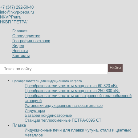
+7 (347) 292-50-40
info@nkvp-petra.ru
NKVPPetra
НКВП ″ПЕТРА″
Главная
О предприятии
География поставок
Видео
Новости
Контакты
Преобразователи для индукционного нагрева
Преобразователи частоты мощностью 60-320
к
В
т
Преобразователи частоты мощностью 250-800
к
В
т
Преобразователи частоты со встроенной теплообменной
станцией
Установки индукционные нагревательные
Индукторы
Батареи конденсаторные
Станции теплообменные ПЕТРА-0395 СТ
Плавка
Индукционные печи для плавки чугуна, стали и цветных
металлов