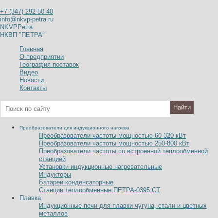
+7 (347) 292-50-40
info@nkvp-petra.ru
NKVPPetra
НКВП ″ПЕТРА″
Главная
О предприятии
География поставок
Видео
Новости
Контакты
Преобразователи для индукционного нагрева
Преобразователи частоты мощностью 60-320
к
В
т
Преобразователи частоты мощностью 250-800
к
В
т
Преобразователи частоты со встроенной теплообменной
станцией
Установки индукционные нагревательные
Индукторы
Батареи конденсаторные
Станции теплообменные ПЕТРА-0395 СТ
Плавка
Индукционные печи для плавки чугуна, стали и цветных
металлов