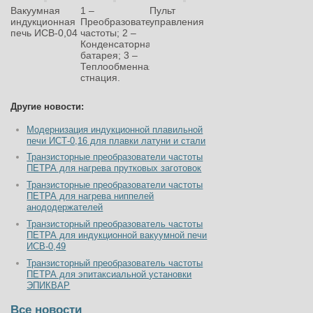
Вакуумная
1 –
Пульт
индукционная
Преобразователь
управления
печь ИСВ-0,04
частоты; 2 –
Конденсаторная
батарея; 3 –
Теплообменная
стнация.
Другие новости:
Модернизация индукционной плавильной
печи ИСТ-0,16 для плавки латуни и стали
Транзисторные преобразователи частоты
ПЕТРА для нагрева прутковых заготовок
Транзисторные преобразователи частоты
ПЕТРА для нагрева ниппелей
анододержателей
Транзисторный преобразователь частоты
ПЕТРА для индукционной вакуумной печи
ИСВ-0,49
Транзисторный преобразователь частоты
ПЕТРА для эпитаксиальной установки
ЭПИКВАР
Все новости