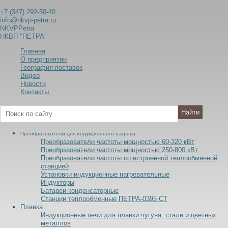
+7 (347) 292-50-40
info@nkvp-petra.ru
NKVPPetra
НКВП ″ПЕТРА″
Главная
О предприятии
География поставок
Видео
Новости
Контакты
Преобразователи для индукционного нагрева
Преобразователи частоты мощностью 60-320
к
В
т
Преобразователи частоты мощностью 250-800
к
В
т
Преобразователи частоты со встроенной теплообменной
станцией
Установки индукционные нагревательные
Индукторы
Батареи конденсаторные
Станции теплообменные ПЕТРА-0395 СТ
Плавка
Индукционные печи для плавки чугуна, стали и цветных
металлов