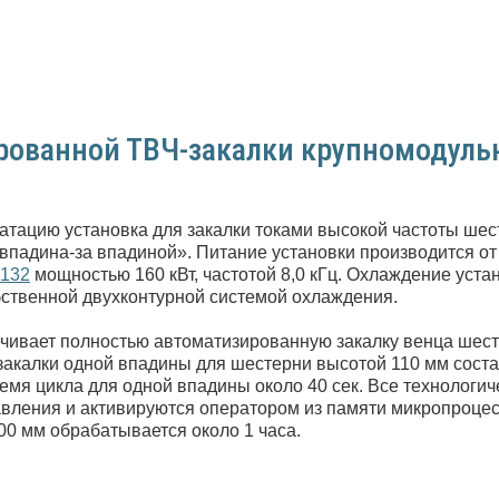
рованной ТВЧ-закалки крупномодуль
атацию установка для закалки токами высокой частоты ше
впадина-за впадиной». Питание установки производится от
132
мощностью 160 кВт, частотой 8,0 кГц. Охлаждение уста
бственной двухконтурной системой охлаждения.
чивает полностью автоматизированную закалку венца шест
 закалки одной впадины для шестерни высотой 110 мм соста
ремя цикла для одной впадины около 40 сек. Все технологи
авления и активируются оператором из памяти микропроце
0 мм обрабатывается около 1 часа.