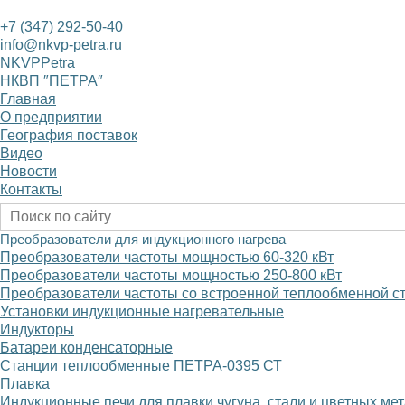
+7 (347) 292-50-40
info@nkvp-petra.ru
NKVPPetra
НКВП ″ПЕТРА″
Главная
О предприятии
География поставок
Видео
Новости
Контакты
Преобразователи для индукционного нагрева
Преобразователи частоты мощностью 60-320
к
В
т
Преобразователи частоты мощностью 250-800
к
В
т
Преобразователи частоты со встроенной теплообменной с
Установки индукционные нагревательные
Индукторы
Батареи конденсаторные
Станции теплообменные ПЕТРА-0395 СТ
Плавка
Индукционные печи для плавки чугуна, стали и цветных ме