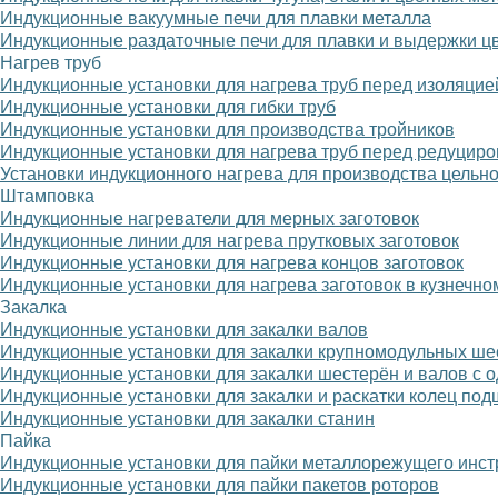
Индукционные вакуумные печи для плавки металла
Индукционные раздаточные печи для плавки и выдержки ц
Нагрев труб
Индукционные установки для нагрева труб перед изоляцие
Индукционные установки для гибки труб
Индукционные установки для производства тройников
Индукционные установки для нагрева труб перед редуцир
Установки индукционного нагрева для производства цельн
Штамповка
Индукционные нагреватели для мерных заготовок
Индукционные линии для нагрева прутковых заготовок
Индукционные установки для нагрева концов заготовок
Индукционные установки для нагрева заготовок в кузнечно
Закалка
Индукционные установки для закалки валов
Индукционные установки для закалки крупномодульных ше
Индукционные установки для закалки шестерён и валов с 
Индукционные установки для закалки и раскатки колец по
Индукционные установки для закалки станин
Пайка
Индукционные установки для пайки металлорежущего инст
Индукционные установки для пайки пакетов роторов