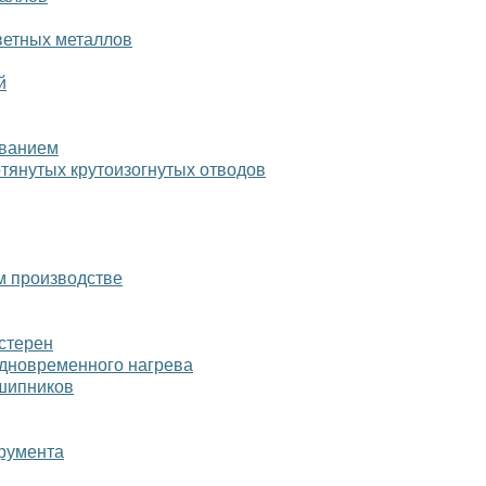
ветных металлов
й
ованием
отянутых крутоизогнутых отводов
м производстве
стерен
одновременного нагрева
дшипников
румента