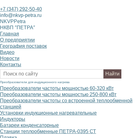
+7 (347) 292-50-40
info@nkvp-petra.ru
NKVPPetra
НКВП ″ПЕТРА″
Главная
О предприятии
География поставок
Видео
Новости
Контакты
Преобразователи для индукционного нагрева
Преобразователи частоты мощностью 60-320
к
В
т
Преобразователи частоты мощностью 250-800
к
В
т
Преобразователи частоты со встроенной теплообменной
станцией
Установки индукционные нагревательные
Индукторы
Батареи конденсаторные
Станции теплообменные ПЕТРА-0395 СТ
Плавка