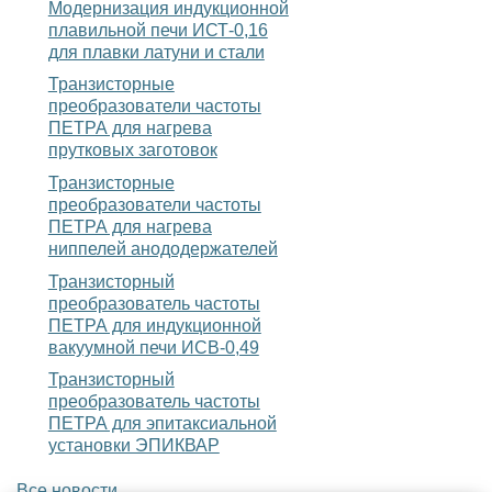
Модернизация индукционной
плавильной печи ИСТ-0,16
для плавки латуни и стали
Транзисторные
преобразователи частоты
ПЕТРА для нагрева
прутковых заготовок
Транзисторные
преобразователи частоты
ПЕТРА для нагрева
ниппелей анододержателей
Транзисторный
преобразователь частоты
ПЕТРА для индукционной
вакуумной печи ИСВ-0,49
Транзисторный
преобразователь частоты
ПЕТРА для эпитаксиальной
установки ЭПИКВАР
Все новости