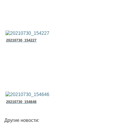
20210730_154227
20210730_154646
Другие новости: