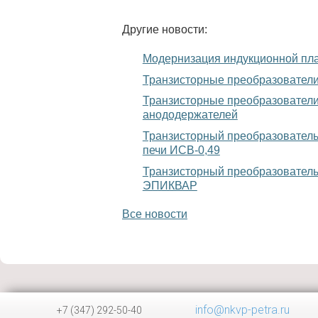
Другие новости:
Модернизация индукционной плав
Транзисторные преобразователи
Транзисторные преобразователи
анододержателей
Транзисторный преобразователь
печи ИСВ-0,49
Транзисторный преобразователь
ЭПИКВАР
Все новости
info@nkvp-petra.ru
+7 (347) 292-50-40