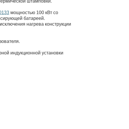
отермической штамповки
.
0133
мощностью 100 кВт со
нсирующей батареей.
 исключения нагрева конструкции
зователя.
орной индукционной установки