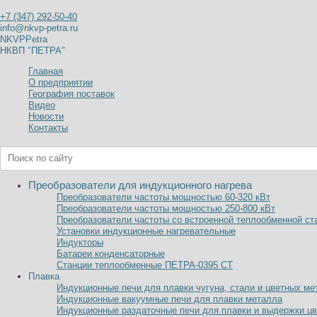
+7 (347) 292-50-40
info@nkvp-petra.ru
NKVPPetra
НКВП ″ПЕТРА″
Главная
О предприятии
География поставок
Видео
Новости
Контакты
Преобразователи для индукционного нагрева
Преобразователи частоты мощностью 60-320
к
В
т
Преобразователи частоты мощностью 250-800
к
В
т
Преобразователи частоты со встроенной теплообменной ст
Установки индукционные нагревательные
Индукторы
Батареи конденсаторные
Станции теплообменные ПЕТРА-0395 СТ
Плавка
Индукционные печи для плавки чугуна, стали и цветных ме
Индукционные вакуумные печи для плавки металла
Индукционные раздаточные печи для плавки и выдержки ц