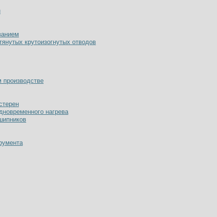
й
ванием
тянутых крутоизогнутых отводов
м производстве
стерен
одновременного нагрева
дшипников
румента