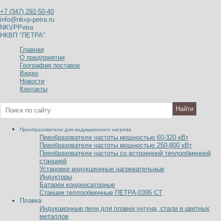
+7 (347) 292-50-40
info@nkvp-petra.ru
NKVPPetra
НКВП ″ПЕТРА″
Главная
О предприятии
География поставок
Видео
Новости
Контакты
Преобразователи для индукционного нагрева
Преобразователи частоты мощностью 60-320
к
В
т
Преобразователи частоты мощностью 250-800
к
В
т
Преобразователи частоты со встроенной теплообменной
станцией
Установки индукционные нагревательные
Индукторы
Батареи конденсаторные
Станции теплообменные ПЕТРА-0395 СТ
Плавка
Индукционные печи для плавки чугуна, стали и цветных
металлов