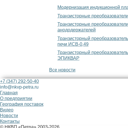
Модернизация индукционной плав
Транзисторные преобразователи
Транзисторные преобразователи
анододержателей
Транзисторный преобразователь
печи ИСВ-0,49
Транзисторный преобразователь
ЭПИКВАР
Все новости
+7 (347) 292-50-40
info@nkvp-petra.ru
Главная
О предприятии
География поставок
Видео
Новости
Контакты
© НКВП «Петра» 2003-2026