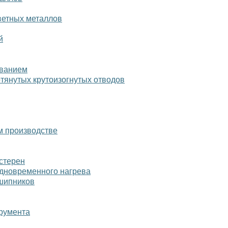
ветных металлов
й
ованием
отянутых крутоизогнутых отводов
м производстве
стерен
одновременного нагрева
дшипников
румента