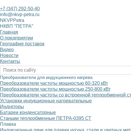
+7 (347) 292-50-40
info@nkvp-petra.ru
NKVPPetra
НКВП ″ПЕТРА″
Главная
О предприятии
География поставок
Видео
Новости
Контакты
Преобразователи для индукционного нагрева
Преобразователи частоты мощностью 60-320
к
В
т
Преобразователи частоты мощностью 250-800
к
В
т
Преобразователи частоты со встроенной теплообменной с
Установки индукционные нагревательные
Индукторы
Батареи конденсаторные
Станции теплообменные ПЕТРА-0395 СТ
Плавка
Индукционные печи для плавки чугуна, стали и цветных ме