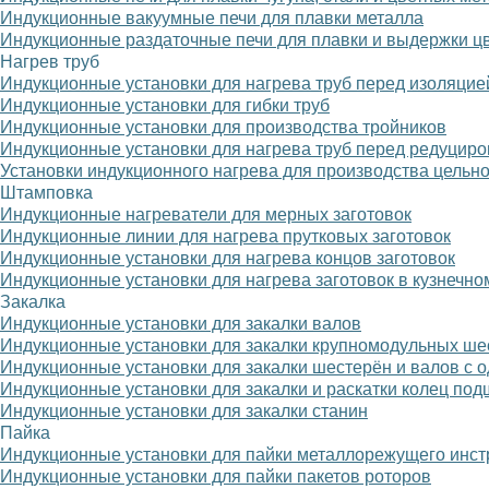
Индукционные вакуумные печи для плавки металла
Индукционные раздаточные печи для плавки и выдержки ц
Нагрев труб
Индукционные установки для нагрева труб перед изоляцие
Индукционные установки для гибки труб
Индукционные установки для производства тройников
Индукционные установки для нагрева труб перед редуцир
Установки индукционного нагрева для производства цельн
Штамповка
Индукционные нагреватели для мерных заготовок
Индукционные линии для нагрева прутковых заготовок
Индукционные установки для нагрева концов заготовок
Индукционные установки для нагрева заготовок в кузнечно
Закалка
Индукционные установки для закалки валов
Индукционные установки для закалки крупномодульных ше
Индукционные установки для закалки шестерён и валов с 
Индукционные установки для закалки и раскатки колец по
Индукционные установки для закалки станин
Пайка
Индукционные установки для пайки металлорежущего инст
Индукционные установки для пайки пакетов роторов