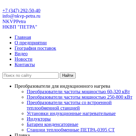
+7 (347) 292-50-40
info@nkvp-petra.ru
NKVPPetra
НКВП ″ПЕТРА″
Главная
О предприятии
География поставок
Видео
Новости
Контакты
Преобразователи для индукционного нагрева
Преобразователи частоты мощностью 60-320
к
В
т
Преобразователи частоты мощностью 250-800
к
В
т
Преобразователи частоты со встроенной
теплообменной станцией
Установки индукционные нагревательные
Индукторы
Батареи конденсаторные
Станции теплообменные ПЕТРА-0395 СТ
Плавка