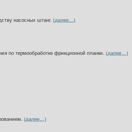
дству насосных штанг.
(далее…)
ния по термообработке фрикционной планки.
(далее…)
ированием.
(далее…)