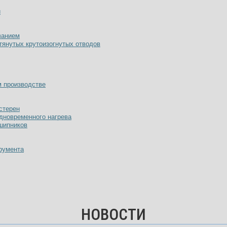
й
ванием
тянутых крутоизогнутых отводов
м производстве
стерен
одновременного нагрева
дшипников
румента
НОВОСТИ