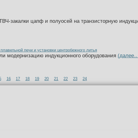
ТВЧ-закалки цапф и полуосей на транзисторную индукц
плавильной печи и установки центробежного литья
ели модернизацию индукционного оборудования
(далее
5
16
17
18
19
20
21
22
23
24