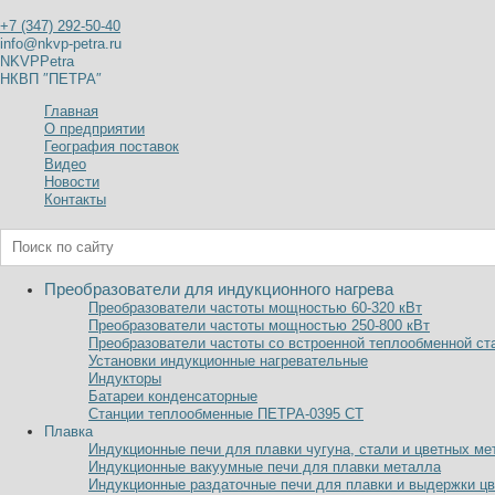
+7 (347) 292-50-40
info@nkvp-petra.ru
NKVPPetra
НКВП ″ПЕТРА″
Главная
О предприятии
География поставок
Видео
Новости
Контакты
Преобразователи для индукционного нагрева
Преобразователи частоты мощностью 60-320
к
В
т
Преобразователи частоты мощностью 250-800
к
В
т
Преобразователи частоты со встроенной теплообменной ст
Установки индукционные нагревательные
Индукторы
Батареи конденсаторные
Станции теплообменные ПЕТРА-0395 СТ
Плавка
Индукционные печи для плавки чугуна, стали и цветных ме
Индукционные вакуумные печи для плавки металла
Индукционные раздаточные печи для плавки и выдержки ц