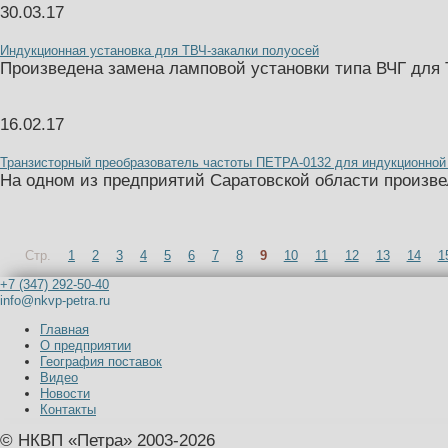
30.03.17
Индукционная установка для ТВЧ-закалки полуосей
Произведена замена ламповой установки типа ВЧГ для 
16.02.17
Транзисторный преобразователь частоты ПЕТРА-0132 для индукционной 
На одном из предприятий Саратовской области произв
Стр.
1
2
3
4
5
6
7
8
9
10
11
12
13
14
1
+7 (347) 292-50-40
info@nkvp-petra.ru
Главная
О предприятии
География поставок
Видео
Новости
Контакты
© НКВП «Петра» 2003-2026