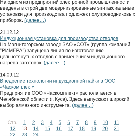
На одном из предприятий электронной промышленности
введены в строй две модернизированные эпитаксиальные
установки для производства подложек полупроводниковых
приборов.
(далее…)
21.12.12
Индукционная установка для производства отводов
На Магнитогорском заводе ЗАО «СОТ» (группа компаний
"РИМЕРА") запущена линия по изготовлению
цельнотянутых отводов с применением индукционного
нагрева заготовок.
(далее…)
14.09.12
Внедрение технологии индукционной пайки в ООО
«Часкомплект»
Предприятие ООО «Часкомплект» располагается в
Челябинской области (г. Куса). Здесь выпускают широкий
выбор алмазного инструмента.
(далее…)
Стр.
1
2
3
4
5
6
7
8
9
10
11
12
13
14
15
16
17
18
19
20
21
22
23
24