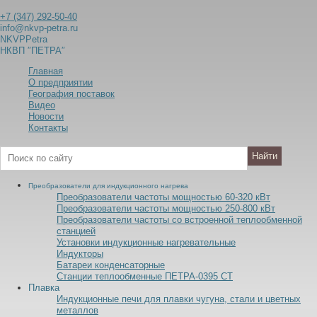
+7 (347) 292-50-40
info@nkvp-petra.ru
NKVPPetra
НКВП ″ПЕТРА″
Главная
О предприятии
География поставок
Видео
Новости
Контакты
Преобразователи для индукционного нагрева
Преобразователи частоты мощностью 60-320
к
В
т
Преобразователи частоты мощностью 250-800
к
В
т
Преобразователи частоты со встроенной теплообменной
станцией
Установки индукционные нагревательные
Индукторы
Батареи конденсаторные
Станции теплообменные ПЕТРА-0395 СТ
Плавка
Индукционные печи для плавки чугуна, стали и цветных
металлов