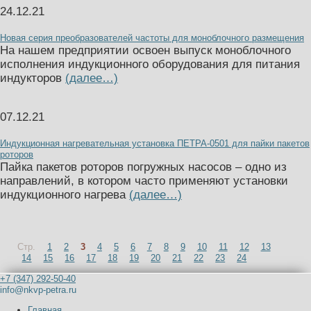
24.12.21
Новая серия преобразователей частоты для моноблочного размещения
На нашем предприятии освоен выпуск моноблочного
исполнения индукционного оборудования для питания
индукторов
(далее…)
07.12.21
Индукционная нагревательная установка ПЕТРА-0501 для пайки пакетов
роторов
Пайка пакетов роторов погружных насосов – одно из
направлений, в котором часто применяют установки
индукционного нагрева
(далее…)
Стр.
1
2
3
4
5
6
7
8
9
10
11
12
13
14
15
16
17
18
19
20
21
22
23
24
+7 (347) 292-50-40
info@nkvp-petra.ru
Главная