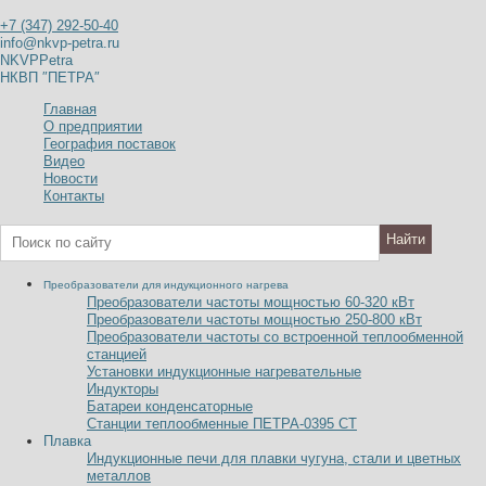
+7 (347) 292-50-40
info@nkvp-petra.ru
NKVPPetra
НКВП ″ПЕТРА″
Главная
О предприятии
География поставок
Видео
Новости
Контакты
Преобразователи для индукционного нагрева
Преобразователи частоты мощностью 60-320
к
В
т
Преобразователи частоты мощностью 250-800
к
В
т
Преобразователи частоты со встроенной теплообменной
станцией
Установки индукционные нагревательные
Индукторы
Батареи конденсаторные
Станции теплообменные ПЕТРА-0395 СТ
Плавка
Индукционные печи для плавки чугуна, стали и цветных
металлов